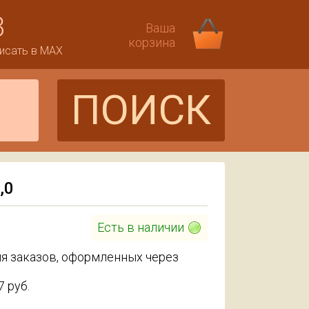
3
Ваша
корзина
исать в MAX
ПОИСК
,0
Есть в наличии
я заказов, оформленных через
87
руб.