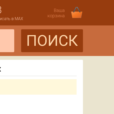
3
Ваша
корзина
исать в MAX
ПОИСК
Х