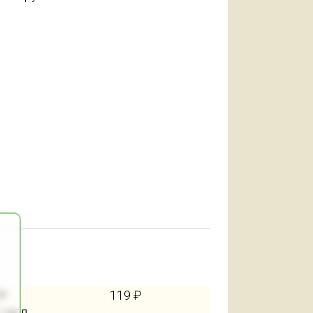
119 ₽
28