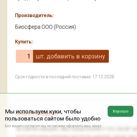
Производитель:
Биосфера ООО (Россия)
Купить:
Срок годности в последней поставке: 17.12.2028
Мы используем куки, чтобы
Хорошо
Также в продаже:
пользоваться сайтом было удобно
Без вашего согласия мы не сможем оформить ваш заказ
АСПИРИН КАРДИО ТАБЛ КИШЕЧНОРАСТ П/О 100 МГ Х