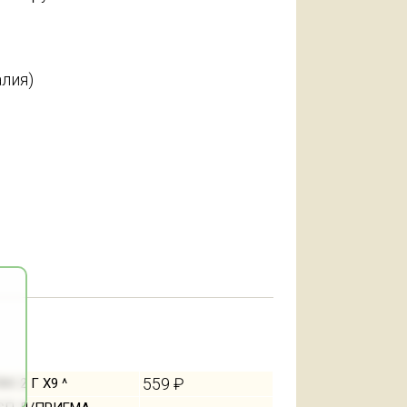
алия)
559 ₽
 2 Г Х9 ^