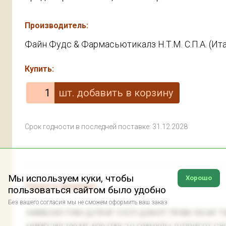
Производитель:
Файн Фудс & Фармасьютикалз Н.Т.М. С.П.А. (Ит
Купить:
Срок годности в последней поставке: 31.12.2028
Мы используем куки, чтобы
Хорошо
Также в продаже:
пользоваться сайтом было удобно
Без вашего согласия мы не сможем оформить ваш заказ
НИМЕСИЛ ГРАН Д/ПРИГ СУСП Д/ВНУТ ПРИМ 100 МГ ПАК