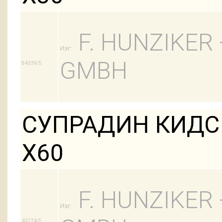
F. HUNZIKER
Изг:
GMBH
84339/5
СУПРАДИН КИДС
Х60
F. HUNZIKER
Изг:
43274/5