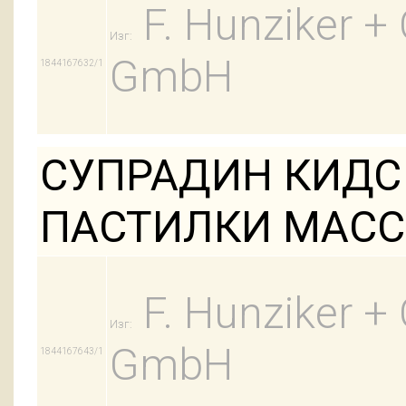
F. Hunziker 
Изг:
GmbH
1844167632/1
СУПРАДИН КИДС
ПАСТИЛКИ МАССО
F. Hunziker 
Изг:
GmbH
1844167643/1