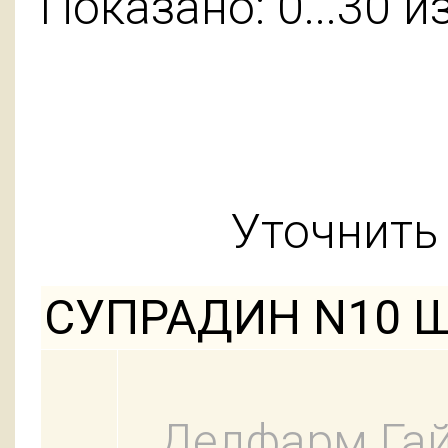
Показано: 0...30 и
Уточнить 
СУПРАДИН N10 
Делфарм Га