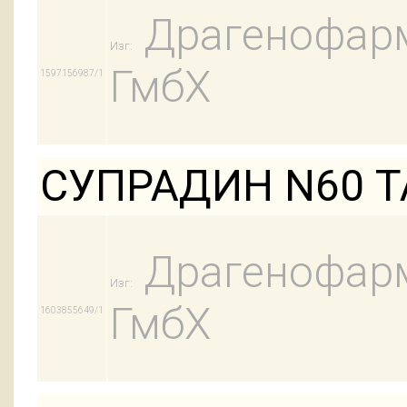
Драгенофар
Изг:
ГмбХ
1597156987/1
СУПРАДИН N60 
Драгенофар
Изг:
ГмбХ
1603855649/1