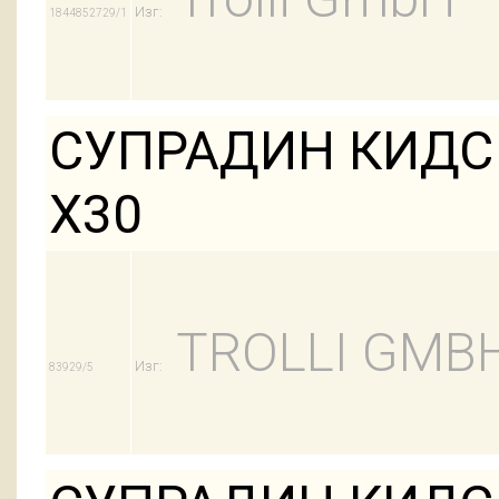
Изг:
1844852729/1
СУПРАДИН КИДС
Х30
TROLLI GMB
Изг:
83929/5