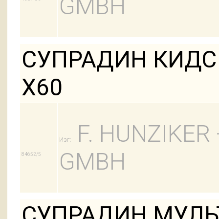
GMBH
СУПРАДИН КИДС
Х60
F. HUNZIKER
Изг:
GMBH
84652/5
СУПРАДИН МУЛЬ