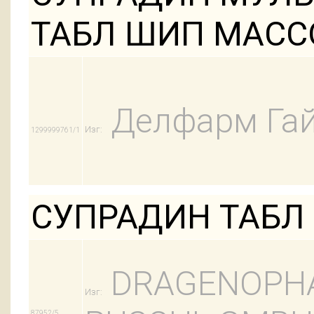
ТАБЛ ШИП МАССО
Делфарм Га
Изг:
1299999761/1
СУПРАДИН ТАБЛ 
DRAGENOPH
Изг:
87952/5