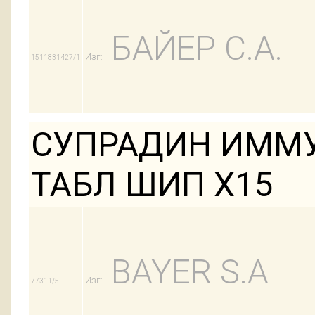
БАЙЕР С.А.
Изг:
1511831427/1
СУПРАДИН ИММУ
ТАБЛ ШИП Х15
BAYER S.A
Изг:
77311/5