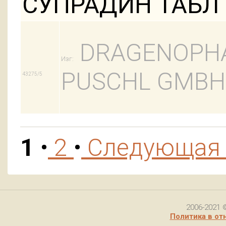
СУПРАДИН ТАБЛ 
DRAGENOPH
Изг:
PUSCHL GMBH
43275/5
1
•
2
•
Следующа
2006-2021 
Политика в от