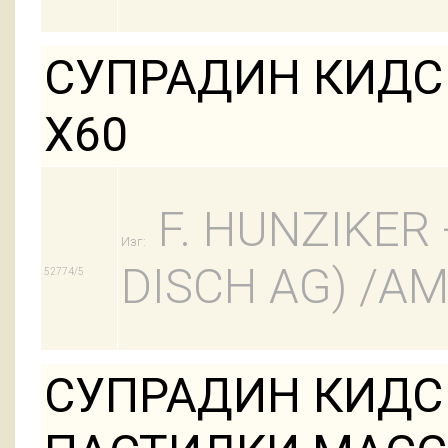
СУПРАДИН КИДС
Х60
F. HUNZIKER 
Изг:
DISCH AG) /
52774/5
СУПРАДИН КИДС