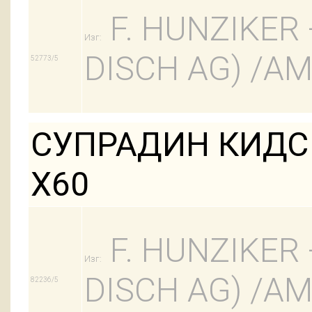
F. HUNZIKER 
Изг:
DISCH AG) /
52773/5
СУПРАДИН КИДС
Х60
F. HUNZIKER 
Изг:
DISCH AG) /
82236/5