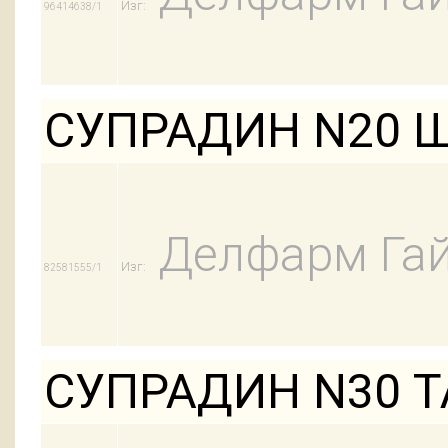
Изг:
96414638/1
СУПРАДИН N20 
Делфарм Га
Изг:
82581555/1
СУПРАДИН N30 