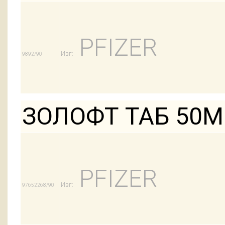
PFIZER
Изг:
9892/90
ЗОЛОФТ ТАБ 50М
PFIZER
Изг:
97652268/90