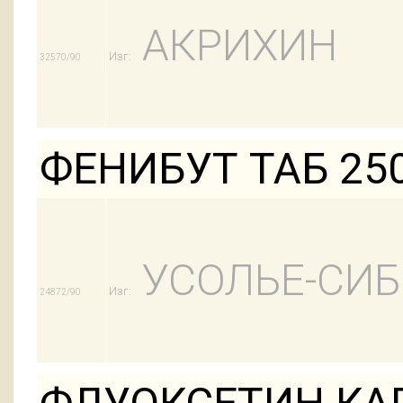
АКРИХИН
Изг:
32570/90
ФЕНИБУТ ТАБ 25
УСОЛЬЕ-СИ
Изг:
24872/90