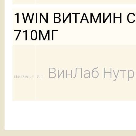
1WIN ВИТАМИН С
710МГ
ВинЛаб Нут
Изг:
1443131812/1