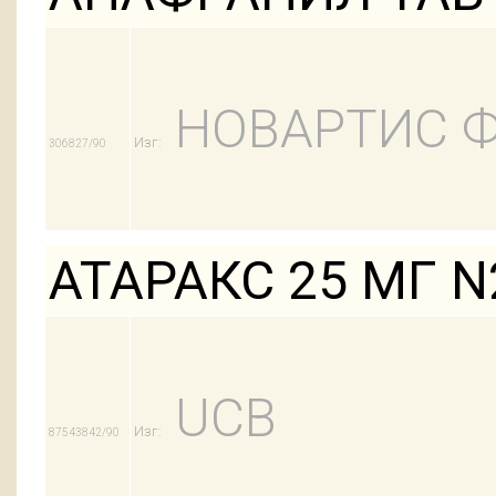
НОВАРТИС 
Изг:
306827/90
АТАРАКС 25 МГ N
UCB
Изг:
87543842/90