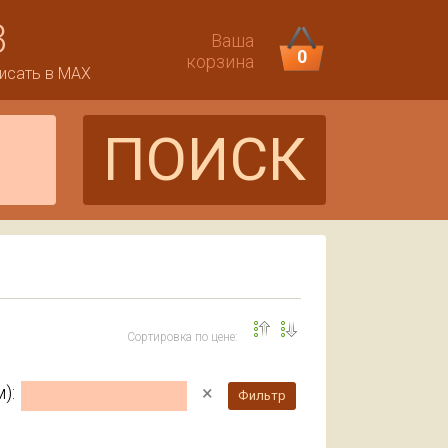
3
Ваша
0
корзина
исать в MAX
ПОИСК
Сортировка по цене:
×
):
Фильтр