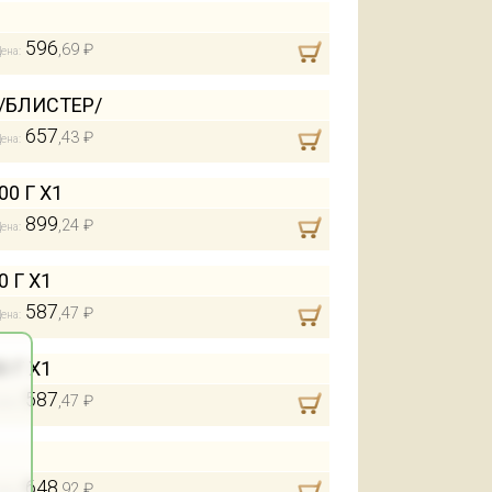
596
,69 ₽
ена:
/БЛИСТЕР/
657
,43 ₽
ена:
0 Г Х1
899
,24 ₽
ена:
 Г Х1
587
,47 ₽
ена:
 Г Х1
587
,47 ₽
ена:
648
,92 ₽
ена: