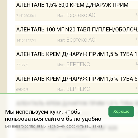
АЛЕНТАЛЬ 1,5% 50,0 КРЕМ Д/НАРУЖ ПРИМ
Вертекс АО
Ц
Изг:
714126030/1
АЛЕНТАЛЬ 100 МГ N20 ТАБЛ П/ПЛЕН/ОБОЛОЧ
Вертекс АО
Ц
Изг:
141611477/1
АЛЕНТАЛЬ КРЕМ Д/НАРУЖ ПРИМ 1,5 % ТУБА 10
ВЕРТЕКС
Ц
Изг:
77127/5
АЛЕНТАЛЬ КРЕМ Д/НАРУЖ ПРИМ 1,5 % ТУБА 50
ВЕРТЕКС
Ц
Изг:
69542/5
АЛЕНТАЛЬ КРЕМ Д/НАРУЖ ПРИМ 1,5 % ТУБА 50
Мы используем куки, чтобы
Хорошо
ВЕРТЕКС
Ц
Изг:
65455/5
пользоваться сайтом было удобно
Без вашего согласия мы не сможем оформить ваш заказ
АЛЕНТАЛЬ ТАБЛ П/О ПЛЕН 100 МГ Х20
Ц