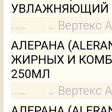
УВЛАЖНЯЮЩИЙ 
Вертекс 
Изг:
191365628/1
АЛЕРАНА (ALER
ЖИРНЫХ И КОМ
250МЛ
Вертекс 
Изг:
112674768/1
АЛЕРАНА (ALER