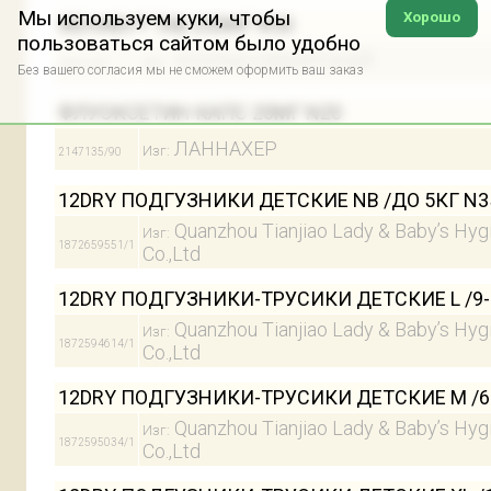
Мы используем куки, чтобы
Хорошо
ФЕНИБУТ ТАБ 250МГ N50
пользоваться сайтом было удобно
УСОЛЬЕ-СИБИРСКИЙ
Изг:
24872/90
Без вашего согласия мы не сможем оформить ваш заказ
ФЛУОКСЕТИН КАПС 20МГ N20
ЛАННАХЕР
Изг:
2147135/90
12DRY ПОДГУЗНИКИ ДЕТСКИЕ NB /ДО 5КГ N3
Quanzhou Tianjiao Lady & Baby’s Hyg
Изг:
1872659551/1
Co.,Ltd
12DRY ПОДГУЗНИКИ-ТРУСИКИ ДЕТСКИЕ L /9-
Quanzhou Tianjiao Lady & Baby’s Hyg
Изг:
1872594614/1
Co.,Ltd
12DRY ПОДГУЗНИКИ-ТРУСИКИ ДЕТСКИЕ M /6
Quanzhou Tianjiao Lady & Baby’s Hyg
Изг:
1872595034/1
Co.,Ltd