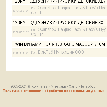
12DRY ПОДГУЗНИКИ-ТРУСИКИ ДЕТСКИЕ XL /1
Quanzhou Tianjiao Lady & Baby’s Hyg
Изг:
1872595313/1
Co.,Ltd
12DRY ПОДГУЗНИКИ-ТРУСИКИ ДЕТСКИЕ XXL 
Quanzhou Tianjiao Lady & Baby’s Hyg
Изг:
1872595315/1
Co.,Ltd
1WIN ВИТАМИН С+ N100 КАПС МАССОЙ 710М
ВинЛаб Нутришин ООО
Изг:
1443131812/1
2006-2021 © Компания «Аптекарь» Санкт-Петербург
Политика в отношении обработки персональных данных