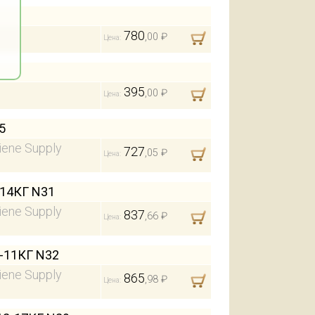
780
,00 ₽
Цена:
395
,00 ₽
Цена:
5
iene Supply
727
,05 ₽
Цена:
14КГ N31
iene Supply
837
,66 ₽
Цена:
-11КГ N32
iene Supply
865
,98 ₽
Цена: