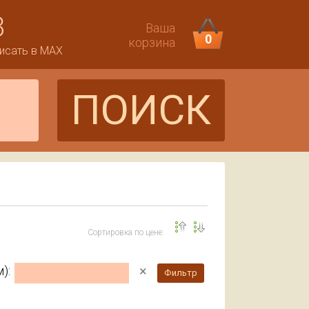
3
Ваша
0
корзина
исать в MAX
ПОИСК
Сортировка по цене:
×
):
Фильтр