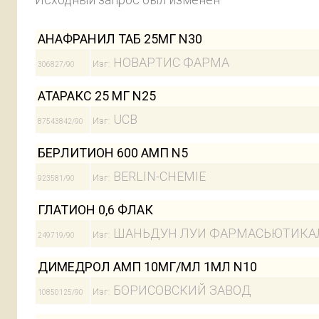
АНАФРАНИЛ ТАБ 25МГ N30
НОВАРТИС ФАРМА
Изг:
306827/90
АТАРАКС 25 МГ N25
UCB
Изг:
87543842/90
БЕРЛИТИОН 600 АМП N5
BERLIN-CHEMIE
Изг:
923581/90
ГЛАТИОН 0,6 ФЛАК
ШАНЬДУН ЛУИ ФАРМАСЬЮТИКА
Изг:
249719/90
ДИМЕДРОЛ АМП 10МГ/МЛ 1МЛ N10
БОРИСОВСКИЙ ЗАВОД
Изг:
10850125/90