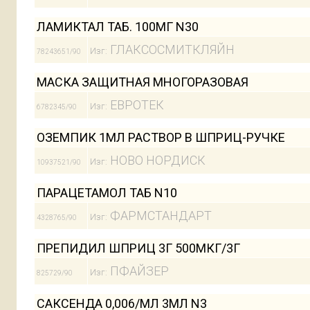
ЛАМИКТАЛ ТАБ. 100МГ N30
ГЛАКСОСМИТКЛЯЙН
Изг:
78243651/90
МАСКА ЗАЩИТНАЯ МНОГОРАЗОВАЯ
ЕВРОТЕК
Изг:
6782345/90
ОЗЕМПИК 1МЛ РАСТВОР В ШПРИЦ-РУЧКЕ
НОВО НОРДИСК
Изг:
10937521/90
ПАРАЦЕТАМОЛ ТАБ N10
ФАРМСТАНДАРТ
Изг:
4328765/90
ПРЕПИДИЛ ШПРИЦ 3Г 500МКГ/3Г
ПФАЙЗЕР
Изг:
825729/90
САКСЕНДА 0,006/МЛ 3МЛ N3