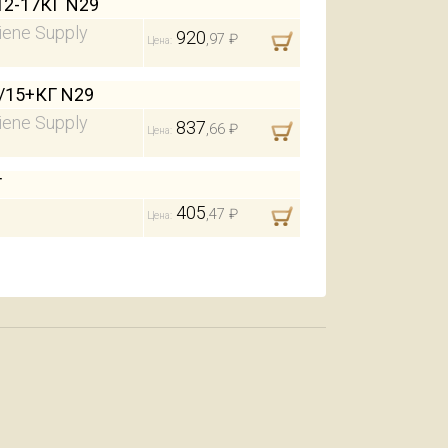
2-17КГ N29
iene Supply
920
,97 ₽
Цена:
/15+КГ N29
iene Supply
837
,66 ₽
Цена:
Г
405
,47 ₽
Цена: