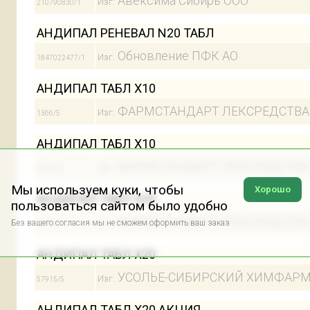
Авексима Сибирь ООО
Изг:
210790830/1
АНДИПАЛ РЕНЕВАЛ N20 ТАБЛ
Обновление ПФК АО
Изг:
1847022477/1
АНДИПАЛ ТАБЛ Х10
ФАРМСТАНДАРТ ЛЕКСРЕДСТВА
Изг:
1366/5
АНДИПАЛ ТАБЛ Х10
ФАРМСТАНДАРТ ЛЕКСРЕДСТВА
Изг:
43668/5
Мы используем куки, чтобы
Хорошо
АНДИПАЛ ТАБЛ Х20
пользоваться сайтом было удобно
ФАРМСТАНДАРТ ЛЕКСРЕДСТВА
Без вашего согласия мы не сможем оформить ваш заказ
Изг:
42879/5
АНДИПАЛ ТАБЛ Х20
УСОЛЬЕ-СИБИРСКИЙ ХИМФАР
Изг:
57915/5
АНДИПАЛ ТАБЛ Х20 АКЦИЯ