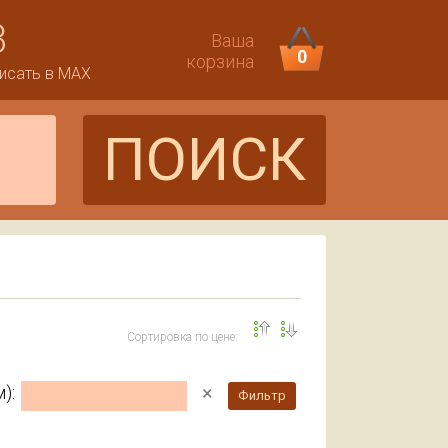
3
Ваша
0
корзина
исать в MAX
ПОИСК
Сортировка по цене:
×
):
Фильтр