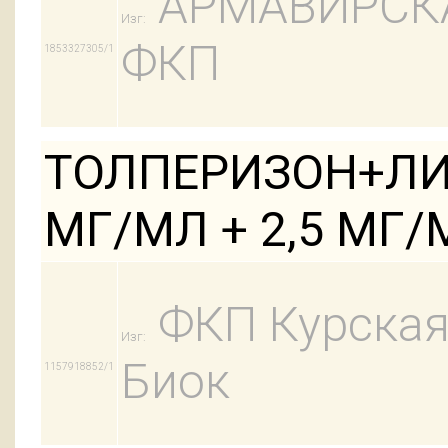
АРМАВИРСК
Изг:
ФКП
1853327305/1
ТОЛПЕРИЗОН+ЛИ
МГ/МЛ + 2,5 МГ/
ФКП Курская
Изг:
Биок
1157918852/1