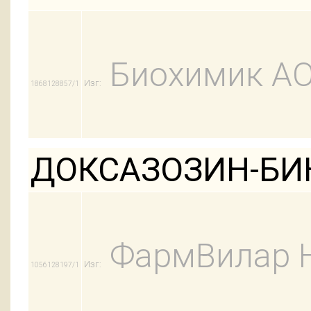
Биохимик А
Изг:
1868128857/1
ДОКСАЗОЗИН-БИН
ФармВилар 
Изг:
1056128197/1