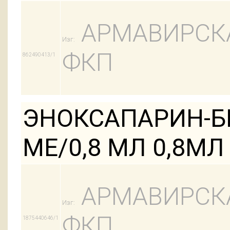
АРМАВИРСК
Изг:
ФКП
862490413/1
ЭНОКСАПАРИН-БИ
МЕ/0,8 МЛ 0,8МЛ
АРМАВИРСК
Изг:
ФКП
1875440646/1