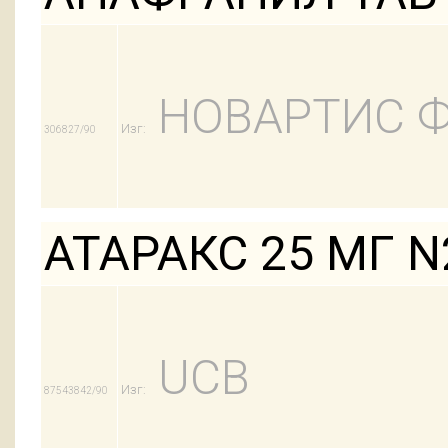
НОВАРТИС 
Изг:
306827/90
АТАРАКС 25 МГ N
UCB
Изг:
87543842/90