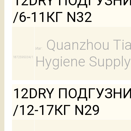
12DRY ПОДГУЗН
/6-11КГ N32
Quanzhou Tian
Изг:
Hygiene Supply
1872595034/1
12DRY ПОДГУЗНИ
/12-17КГ N29