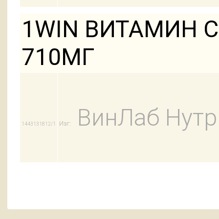
1WIN ВИТАМИН С
710МГ
ВинЛаб Нут
Изг:
1443131812/1