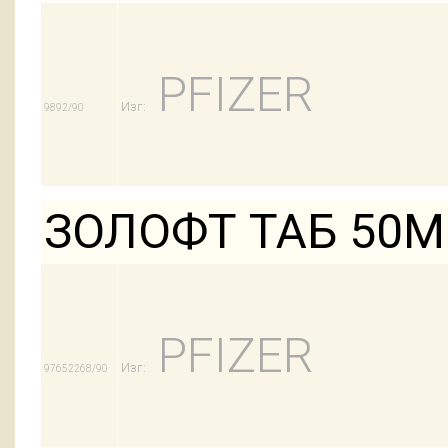
PFIZER
Изг:
9892/90
ЗОЛОФТ ТАБ 50М
PFIZER
Изг:
97652268/90