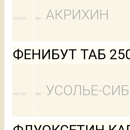
АКРИХИН
Изг:
32570/90
ФЕНИБУТ ТАБ 25
УСОЛЬЕ-СИ
Изг:
24872/90