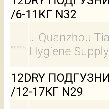
12DRY ПОДГУЗН
/6-11КГ N32
Quanzhou Tian
Изг:
Hygiene Supply
1872595034/1
12DRY ПОДГУЗНИ
/12-17КГ N29