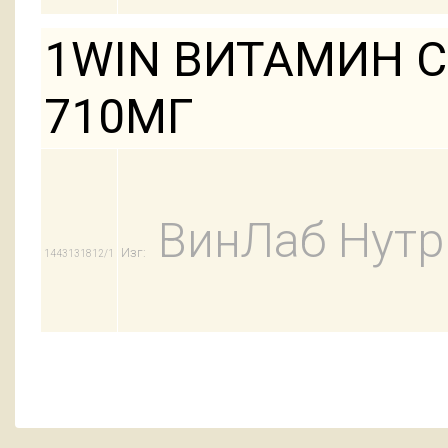
1WIN ВИТАМИН С
710МГ
ВинЛаб Нут
Изг:
1443131812/1