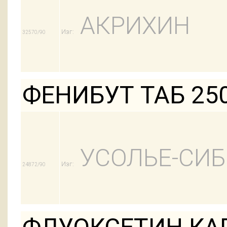
АКРИХИН
Изг:
32570/90
ФЕНИБУТ ТАБ 25
УСОЛЬЕ-СИ
Изг:
24872/90