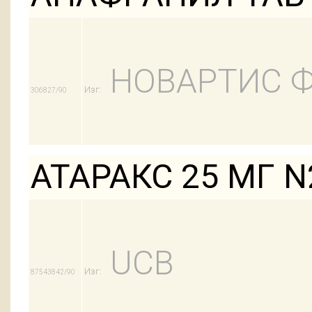
НОВАРТИС 
Изг:
306827/90
АТАРАКС 25 МГ N
UCB
Изг:
87543842/90