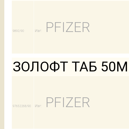
PFIZER
Изг:
9892/90
ЗОЛОФТ ТАБ 50М
PFIZER
Изг:
97652268/90