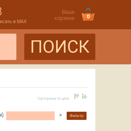
3
Ваша
0
корзина
исать в MAX
ПОИСК
Сортировка по цене:
×
):
Фильтр