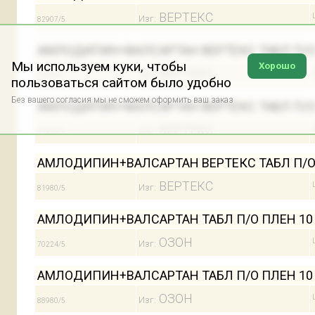
ВЕРТЕКС
Изг:
82907/5
АМЛОДИПИН+ВАЛСАРТАН ВЕРТЕКС ТАБЛ П/О П
Мы используем куки, чтобы
Хорошо
ВЕРТЕКС
Изг:
82909/5
пользоваться сайтом было удобно
Без вашего согласия мы не сможем оформить ваш заказ
АМЛОДИПИН+ВАЛСАРТАН ВЕРТЕКС ТАБЛ П/О П
ВЕРТЕКС
Изг:
81979/5
АМЛОДИПИН+ВАЛСАРТАН ВЕРТЕКС ТАБЛ П/О П
ВЕРТЕКС
Изг:
81980/5
АМЛОДИПИН+ВАЛСАРТАН ТАБЛ П/О ПЛЕН 10 М
ОЗОН
Изг:
70224/5
АМЛОДИПИН+ВАЛСАРТАН ТАБЛ П/О ПЛЕН 10 М
ОЗОН
Изг:
88980/5