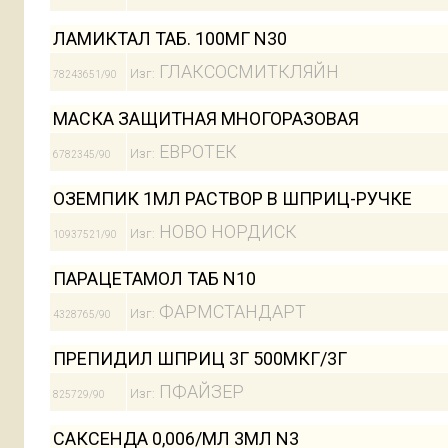
ЛАМИКТАЛ ТАБ. 100МГ N30
ГЛАКСОСМИТКЛЯЙН
Изг:
78243651/90
МАСКА ЗАЩИТНАЯ МНОГОРАЗОВАЯ
ЕВРОТЕК
Изг:
6782345/90
ОЗЕМПИК 1МЛ РАСТВОР В ШПРИЦ-РУЧКЕ
НОВО НОРДИСК
Изг:
10937521/90
ПАРАЦЕТАМОЛ ТАБ N10
ФАРМСТАНДАРТ
Изг:
4328765/90
ПРЕПИДИЛ ШПРИЦ 3Г 500МКГ/3Г
ПФАЙЗЕР
Изг:
825729/90
САКСЕНДА 0,006/МЛ 3МЛ N3