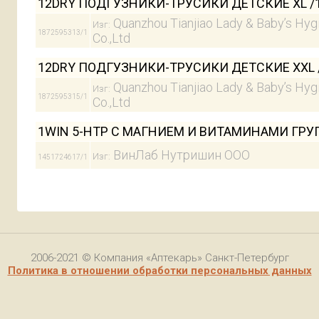
12DRY ПОДГУЗНИКИ-ТРУСИКИ ДЕТСКИЕ XL /1
Quanzhou Tianjiao Lady & Baby’s Hyg
Изг:
1872595313/1
Co.,Ltd
12DRY ПОДГУЗНИКИ-ТРУСИКИ ДЕТСКИЕ XXL 
Quanzhou Tianjiao Lady & Baby’s Hyg
Изг:
1872595315/1
Co.,Ltd
1WIN 5-HTP С МАГНИЕМ И ВИТАМИНАМИ ГРУ
ВинЛаб Нутришин ООО
Изг:
1451724617/1
2006-2021 © Компания «Аптекарь» Санкт-Петербург
Политика в отношении обработки персональных данных