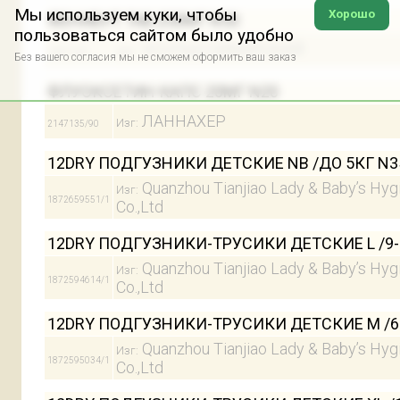
Мы используем куки, чтобы
Хорошо
ФЕНИБУТ ТАБ 250МГ N50
пользоваться сайтом было удобно
УСОЛЬЕ-СИБИРСКИЙ
Изг:
24872/90
Без вашего согласия мы не сможем оформить ваш заказ
ФЛУОКСЕТИН КАПС 20МГ N20
ЛАННАХЕР
Изг:
2147135/90
12DRY ПОДГУЗНИКИ ДЕТСКИЕ NB /ДО 5КГ N3
Quanzhou Tianjiao Lady & Baby’s Hyg
Изг:
1872659551/1
Co.,Ltd
12DRY ПОДГУЗНИКИ-ТРУСИКИ ДЕТСКИЕ L /9-
Quanzhou Tianjiao Lady & Baby’s Hyg
Изг:
1872594614/1
Co.,Ltd
12DRY ПОДГУЗНИКИ-ТРУСИКИ ДЕТСКИЕ M /6
Quanzhou Tianjiao Lady & Baby’s Hyg
Изг:
1872595034/1
Co.,Ltd