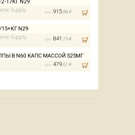
2-17КГ N29
iene Supply
915
,88 ₽
Цена:
/15+КГ N29
iene Supply
841
,73 ₽
Цена:
ППЫ В N60 КАПС МАССОЙ 525МГ
479
,61 ₽
Цена: