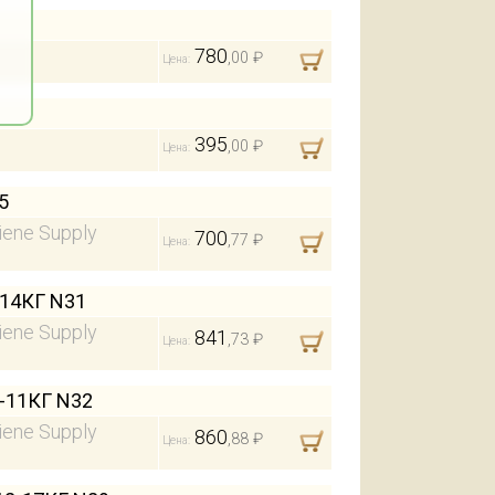
780
,00 ₽
Цена:
395
,00 ₽
Цена:
5
iene Supply
700
,77 ₽
Цена:
14КГ N31
iene Supply
841
,73 ₽
Цена:
-11КГ N32
iene Supply
860
,88 ₽
Цена: