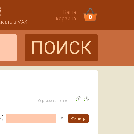
3
Ваша
0
корзина
исать в MAX
ПОИСК
Сортировка по цене:
×
):
Фильтр