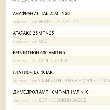
АНАФРАНИЛ ТАБ 25МГ N30
НОВАРТИС ФАРМА
Изг:
306827/90
АТАРАКС 25 МГ N25
UCB
Изг:
87543842/90
БЕРЛИТИОН 600 АМП N5
BERLIN-CHEMIE
Изг:
923581/90
ГЛАТИОН 0,6 ФЛАК
ШАНЬДУН ЛУИ ФАРМАСЬЮТИКА
Изг:
249719/90
ДИМЕДРОЛ АМП 10МГ/МЛ 1МЛ N10
БОРИСОВСКИЙ ЗАВОД
Изг:
10850125/90