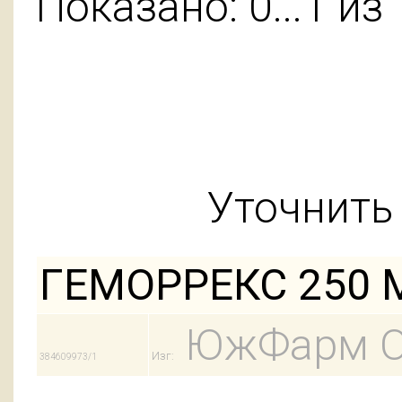
Показано: 0...1 из 
Уточнить 
ГЕМОРРЕКС 250 
ЮжФарм 
Изг:
384609973/1