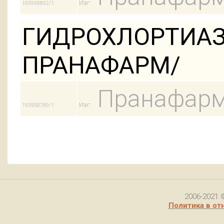
Изг:
193958892/1
ГИДРОХЛОРТИАЗИ
ПРАНАФАРМ/
Пранафар
Изг:
193958789/1
2006-2021 
Политика в от