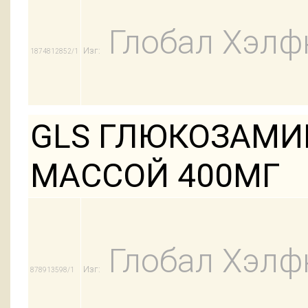
Глобал Хэлф
Изг:
1874812852/1
GLS ГЛЮКОЗАМИ
МАССОЙ 400МГ
Глобал Хэлф
Изг:
878913598/1