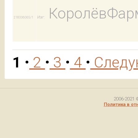
КоролёвФар
Изг:
218336065/1
1
•
2
•
3
•
4
•
След
2006-2021 
Политика в от