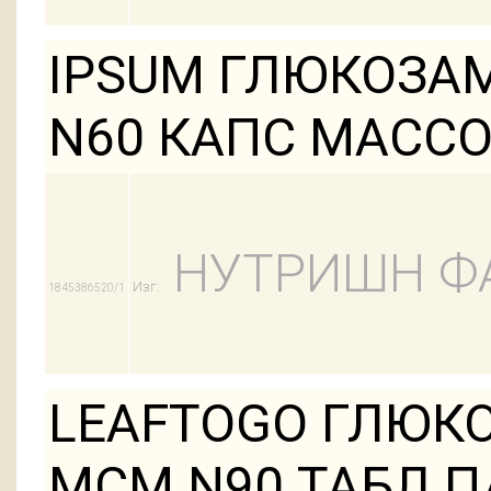
IPSUM ГЛЮКОЗ
N60 КАПС МАССО
НУТРИШН Ф
Изг:
1845386520/1
LEAFTOGO ГЛЮК
МСМ N90 ТАБЛ 