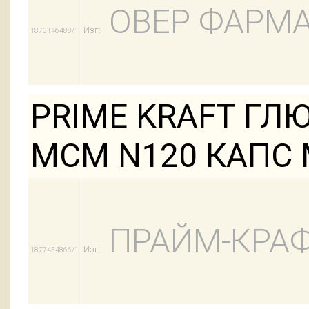
ОВЕР ФАРМА
Изг:
1873146488/1
PRIME KRAFT Г
МСМ N120 КАПС
ПРАЙМ-КРАФ
Изг:
1877454866/1