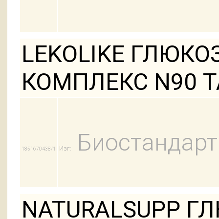
LEKOLIKE ГЛЮК
КОМПЛЕКС N90 
Биостандарт
Изг:
1851670438/1
NATURALSUPP Г