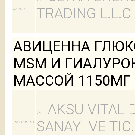
TRADING L.L.C
82140/5
АВИЦЕННА ГЛЮ
MSM И ГИАЛУРО
МАССОЙ 1150МГ
AKSU VITAL 
Изг:
SANAYI VE TIC.
1852124818/1