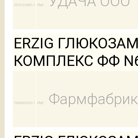
УДАЧА ООО
Изг:
1876324383/1
ERZIG ГЛЮКОЗА
КОМПЛЕКС ФФ N
Фармфабрик
Изг:
1586893509/1