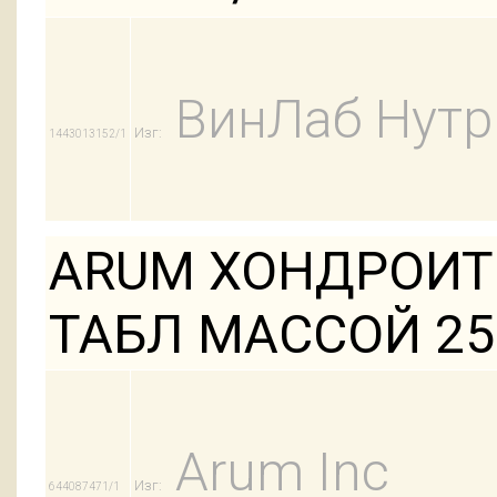
ВинЛаб Нут
Изг:
1443013152/1
ARUM ХОНДРОИТ
ТАБЛ МАССОЙ 2
Arum Inc
Изг:
644087471/1