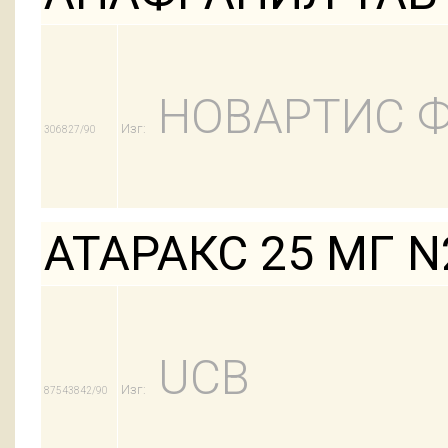
НОВАРТИС 
Изг:
306827/90
АТАРАКС 25 МГ N
UCB
Изг:
87543842/90