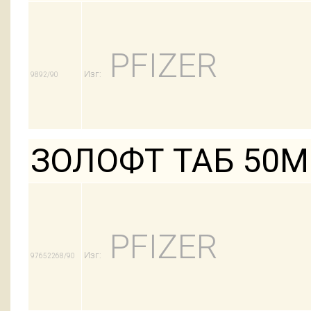
PFIZER
Изг:
9892/90
ЗОЛОФТ ТАБ 50М
PFIZER
Изг:
97652268/90