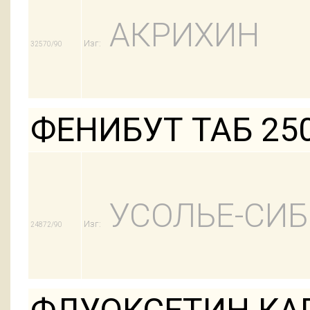
АКРИХИН
Изг:
32570/90
ФЕНИБУТ ТАБ 25
УСОЛЬЕ-СИ
Изг:
24872/90