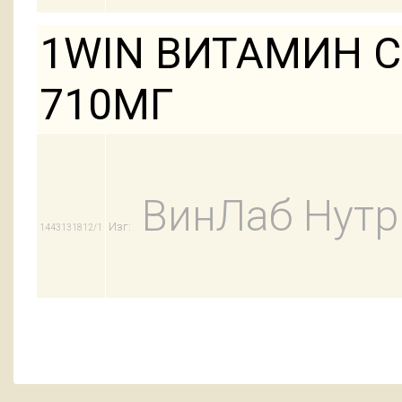
1WIN ВИТАМИН С
710МГ
ВинЛаб Нут
Изг:
1443131812/1