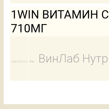
1WIN ВИТАМИН С
710МГ
ВинЛаб Нут
Изг:
1443131812/1