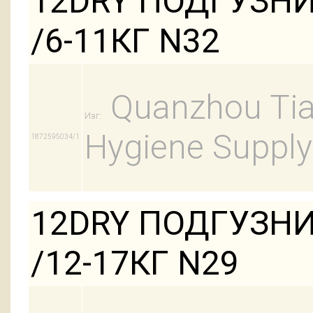
12DRY ПОДГУЗН
/6-11КГ N32
Quanzhou Tian
Изг:
Hygiene Supply
1872595034/1
12DRY ПОДГУЗНИ
/12-17КГ N29