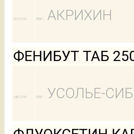
АКРИХИН
Изг:
32570/90
ФЕНИБУТ ТАБ 25
УСОЛЬЕ-СИ
Изг:
24872/90