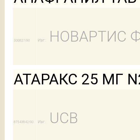
НОВАРТИС 
Изг:
306827/90
АТАРАКС 25 МГ N
UCB
Изг:
87543842/90