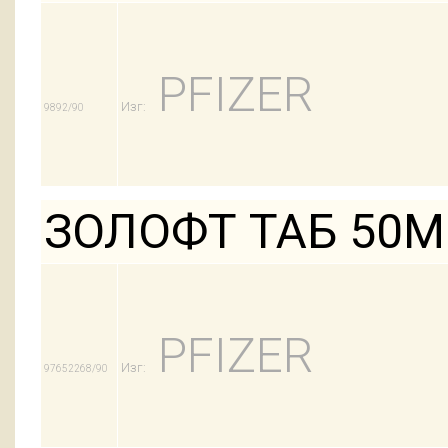
PFIZER
Изг:
9892/90
ЗОЛОФТ ТАБ 50М
PFIZER
Изг:
97652268/90