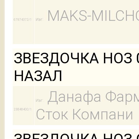
MAKS-MILCH
Изг:
67974372/1
ЗВЕЗДОЧКА НОЗ 
НАЗАЛ
Данафа Фарм
Изг:
Сток Компани
23848400/1