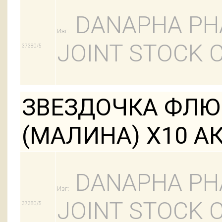
DANAPHA PH
Изг:
JOINT STOCK
37380/5
ЗВЕЗДОЧКА ФЛЮ 
(МАЛИНА) Х10 А
DANAPHA PH
Изг:
JOINT STOCK
37380/5