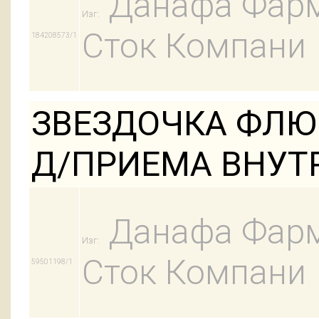
Данафа Фарм
Изг:
Сток Компани
184208573/1
ЗВЕЗДОЧКА ФЛЮ 1
Д/ПРИЕМА ВНУТ
Данафа Фарм
Изг:
Сток Компани
59501198/1