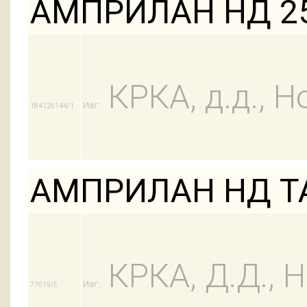
АМПРИЛАН НД 25
КРКА, д.д., Н
Изг:
184126144/1
АМПРИЛАН НД ТА
КРКА, Д.Д.,
Изг:
77619/5