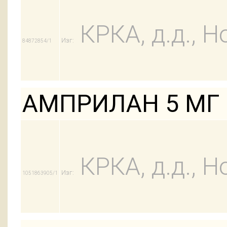
КРКА, д.д., Н
Изг:
84872854/1
АМПРИЛАН 5 МГ 
КРКА, д.д., Н
Изг:
1051863905/1