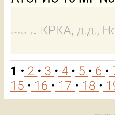
КРКА, д.д., Н
Изг:
54714094/1
1
•
2
•
3
•
4
•
5
•
6
•
15
•
16
•
17
•
18
•
1