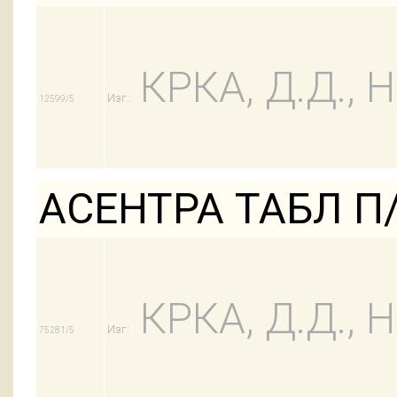
КРКА, Д.Д.,
Изг:
12599/5
АСЕНТРА ТАБЛ П/
КРКА, Д.Д.,
Изг:
75281/5