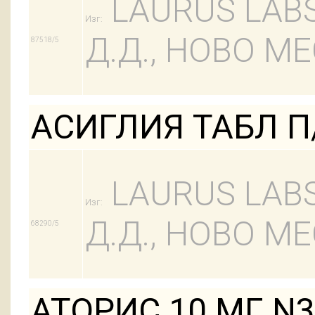
LAURUS LABS 
Изг:
Д.Д., НОВО М
87518/5
АСИГЛИЯ ТАБЛ П
LAURUS LABS 
Изг:
Д.Д., НОВО М
68290/5
АТОРИС 10 МГ N