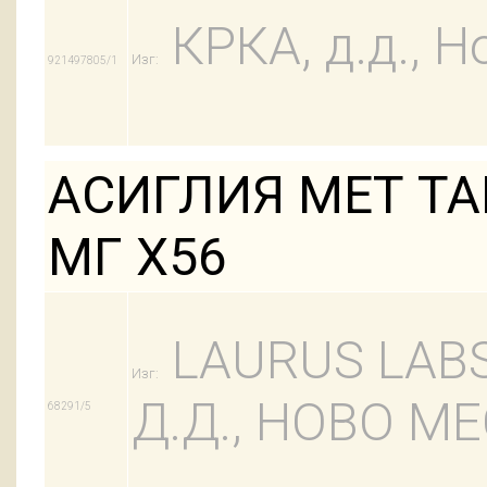
КРКА, д.д., Н
Изг:
921497805/1
АСИГЛИЯ МЕТ ТАБ
МГ Х56
LAURUS LABS 
Изг:
Д.Д., НОВО М
68291/5