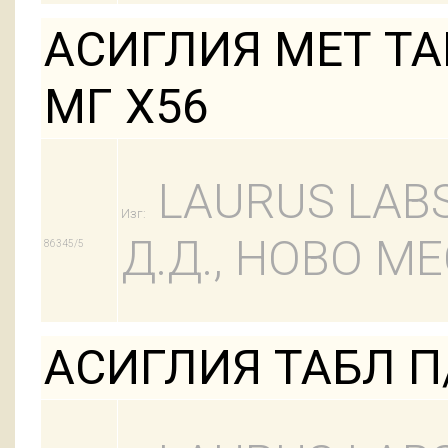
АСИГЛИЯ МЕТ ТАБ
МГ Х56
LAURUS LABS 
Изг:
Д.Д., НОВО М
86345/5
АСИГЛИЯ ТАБЛ П