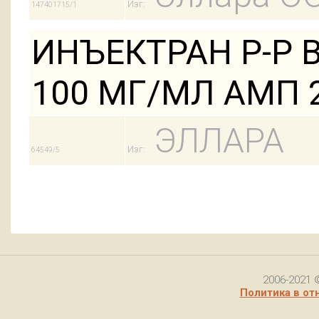
Изг:
147401715/1
ИНЪЕКТРАН Р-Р 
100 МГ/МЛ АМП 
ЭЛЛАРА
Изг:
64549/5
2006-2021 
Политика в от