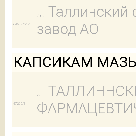
Таллинский 
Изг:
завод АО
64557421/1
КАПСИКАМ МАЗЬ 
ТАЛЛИННСК
Изг:
ФАРМАЦЕВТИЧ
57296/5