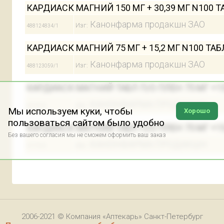
КАРДИАСК МАГНИЙ 150 МГ + 30,39 МГ N100
Канонфарма продакшн ЗАО
Изг:
488124834/1
КАРДИАСК МАГНИЙ 75 МГ + 15,2 МГ N100 Т
Канонфарма продакшн ЗАО
Изг:
488123059/1
КАРДИАСК МАГНИЙ ТАБЛ П/О ПЛЕН 75 МГ +15
КАНОНФАРМА ПРОДАКШН
Изг:
82747/5
Мы используем куки, чтобы
Хорошо
пользоваться сайтом было удобно
КАРДИАСК МАГНИЙ ТАБЛ П/О ПЛЕН 75 МГ +15
Без вашего согласия мы не сможем оформить ваш заказ
КАНОНФАРМА ПРОДАКШН
Изг:
57770/5
2006-2021 © Компания «Аптекарь» Санкт-Петербург