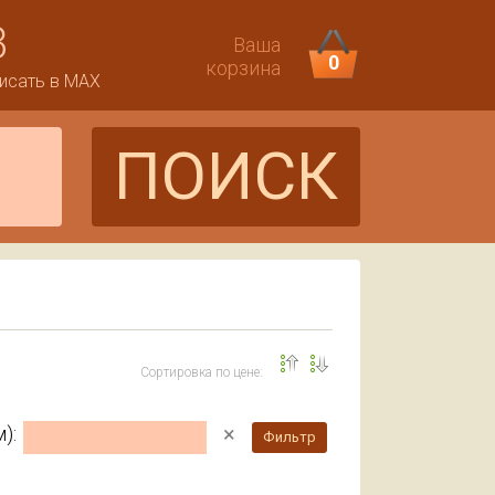
3
Ваша
0
корзина
исать в MAX
ПОИСК
Сортировка по цене:
×
):
Фильтр