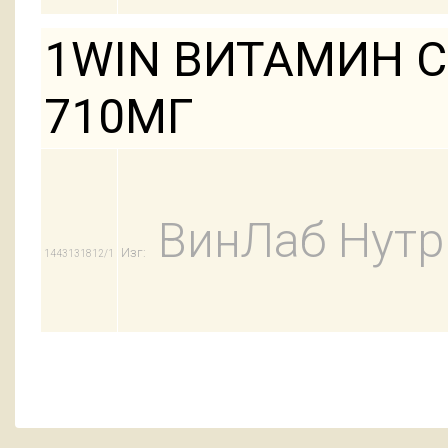
1WIN ВИТАМИН С
710МГ
ВинЛаб Нут
Изг:
1443131812/1