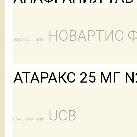
НОВАРТИС 
Изг:
306827/90
АТАРАКС 25 МГ N
UCB
Изг:
87543842/90