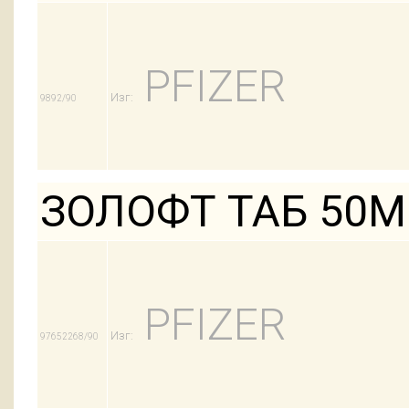
PFIZER
Изг:
9892/90
ЗОЛОФТ ТАБ 50М
PFIZER
Изг:
97652268/90