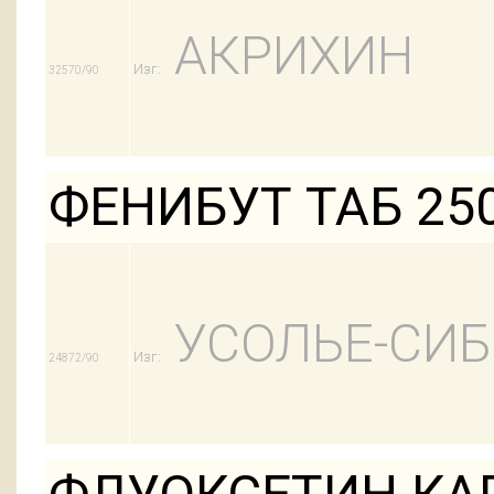
АКРИХИН
Изг:
32570/90
ФЕНИБУТ ТАБ 25
УСОЛЬЕ-СИ
Изг:
24872/90