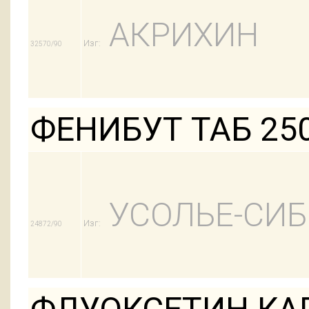
АКРИХИН
Изг:
32570/90
ФЕНИБУТ ТАБ 25
УСОЛЬЕ-СИ
Изг:
24872/90