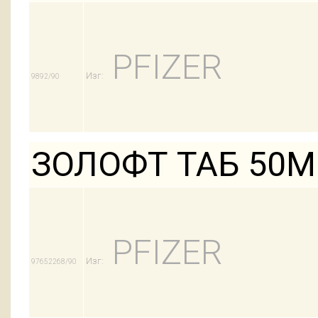
PFIZER
Изг:
9892/90
ЗОЛОФТ ТАБ 50М
PFIZER
Изг:
97652268/90