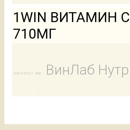
1WIN ВИТАМИН С
710МГ
ВинЛаб Нут
Изг:
1443131812/1