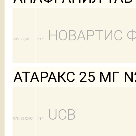
НОВАРТИС 
Изг:
306827/90
АТАРАКС 25 МГ N
UCB
Изг:
87543842/90