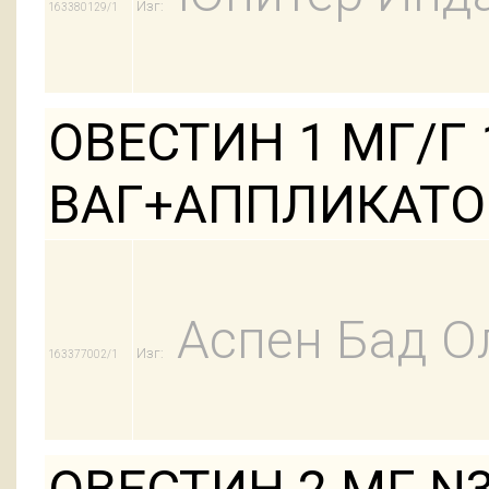
Изг:
163380129/1
ОВЕСТИН 1 МГ/Г 
ВАГ+АППЛИКАТО
Аспен Бад О
Изг:
163377002/1