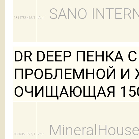
SANO INTERN
Изг:
1314753415/1
DR DEEP ПЕНКА
ПРОБЛЕМНОЙ И
ОЧИЩАЮЩАЯ 15
MineralHouse 
Изг:
1836361597/1