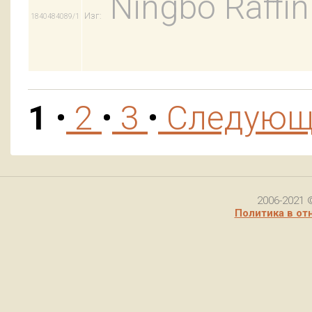
Ningbo Raffin
Изг:
1840484089/1
1
•
2
•
3
•
Следую
2006-2021 
Политика в от