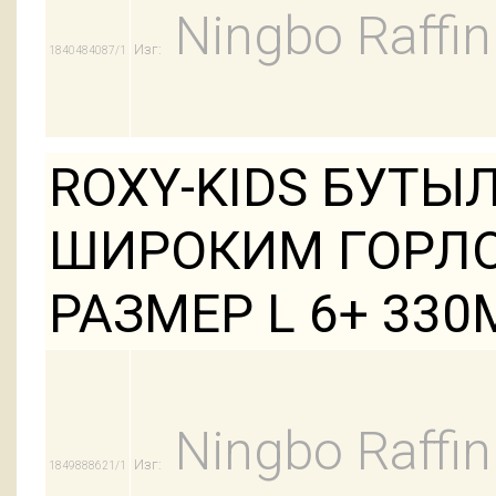
Ningbo Raffin
Изг:
1840484087/1
ROXY-KIDS БУТЫ
ШИРОКИМ ГОРЛО
РАЗМЕР L 6+ 33
Ningbo Raffin
Изг:
1849888621/1