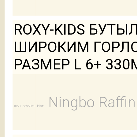
ROXY-KIDS БУТЫ
ШИРОКИМ ГОРЛО
РАЗМЕР L 6+ 330М
Ningbo Raffin
Изг:
1850566958/1