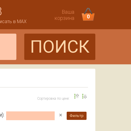
3
Ваша
0
корзина
исать в MAX
ПОИСК
Сортировка по цене:
×
):
Фильтр