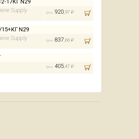
2-17КГ N29
iene Supply
920
,97 ₽
Цена:
/15+КГ N29
iene Supply
837
,66 ₽
Цена:
Г
405
,47 ₽
Цена: