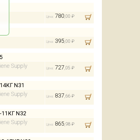
780
,00 ₽
Цена:
395
,00 ₽
Цена:
5
iene Supply
727
,05 ₽
Цена:
14КГ N31
iene Supply
837
,66 ₽
Цена:
-11КГ N32
iene Supply
865
,98 ₽
Цена: