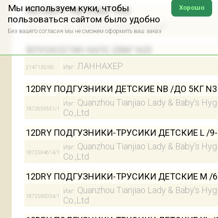
Мы используем куки, чтобы
Хорошо
ФЕНИБУТ ТАБ 250МГ N50
пользоваться сайтом было удобно
УСОЛЬЕ-СИБИРСКИЙ
Изг:
24872/90
Без вашего согласия мы не сможем оформить ваш заказ
ФЛУОКСЕТИН КАПС 20МГ N20
ЛАННАХЕР
Изг:
2147135/90
12DRY ПОДГУЗНИКИ ДЕТСКИЕ NB /ДО 5КГ N3
Quanzhou Tianjiao Lady & Baby’s Hyg
Изг:
1872659551/1
Co.,Ltd
12DRY ПОДГУЗНИКИ-ТРУСИКИ ДЕТСКИЕ L /9-
Quanzhou Tianjiao Lady & Baby’s Hyg
Изг:
1872594614/1
Co.,Ltd
12DRY ПОДГУЗНИКИ-ТРУСИКИ ДЕТСКИЕ M /6
Quanzhou Tianjiao Lady & Baby’s Hyg
Изг:
1872595034/1
Co.,Ltd