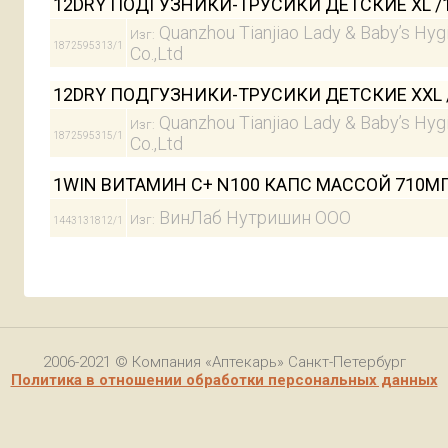
12DRY ПОДГУЗНИКИ-ТРУСИКИ ДЕТСКИЕ XL /1
Quanzhou Tianjiao Lady & Baby’s Hyg
Изг:
1872595313/1
Co.,Ltd
12DRY ПОДГУЗНИКИ-ТРУСИКИ ДЕТСКИЕ XXL 
Quanzhou Tianjiao Lady & Baby’s Hyg
Изг:
1872595315/1
Co.,Ltd
1WIN ВИТАМИН С+ N100 КАПС МАССОЙ 710М
ВинЛаб Нутришин ООО
Изг:
1443131812/1
2006-2021 © Компания «Аптекарь» Санкт-Петербург
Политика в отношении обработки персональных данных