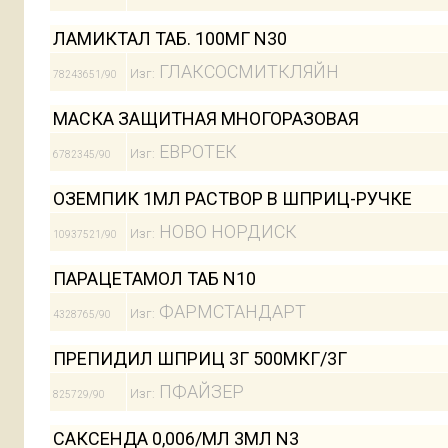
ЛАМИКТАЛ ТАБ. 100МГ N30
ГЛАКСОСМИТКЛЯЙН
Изг:
78243651/90
МАСКА ЗАЩИТНАЯ МНОГОРАЗОВАЯ
ЕВРОТЕК
Изг:
6782345/90
ОЗЕМПИК 1МЛ РАСТВОР В ШПРИЦ-РУЧКЕ
НОВО НОРДИСК
Изг:
10937521/90
ПАРАЦЕТАМОЛ ТАБ N10
ФАРМСТАНДАРТ
Изг:
4328765/90
ПРЕПИДИЛ ШПРИЦ 3Г 500МКГ/3Г
ПФАЙЗЕР
Изг:
825729/90
САКСЕНДА 0,006/МЛ 3МЛ N3