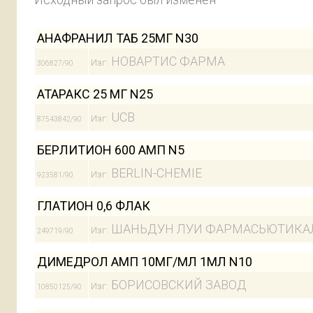
АНАФРАНИЛ ТАБ 25МГ N30
НОВАРТИС ФАРМА
Изг:
306827/90
АТАРАКС 25 МГ N25
UCB
Изг:
87543842/90
БЕРЛИТИОН 600 АМП N5
BERLIN-CHEMIE
Изг:
923581/90
ГЛАТИОН 0,6 ФЛАК
ШАНЬДУН ЛУИ ФАРМАСЬЮТИКА
Изг:
249719/90
ДИМЕДРОЛ АМП 10МГ/МЛ 1МЛ N10
БОРИСОВСКИЙ ЗАВОД
Изг:
10850125/90