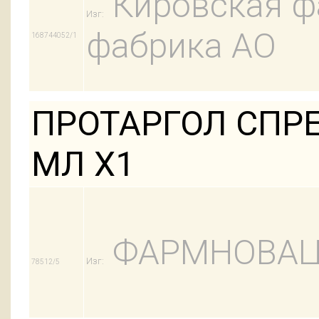
Кировская ф
Изг:
фабрика АО
168744052/1
ПРОТАРГОЛ СПРЕЙ
МЛ Х1
ФАРМНОВАЦ
Изг:
78512/5