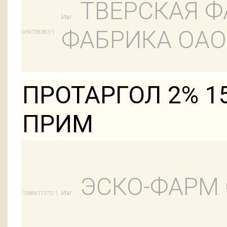
ТВЕРСКАЯ Ф
Изг:
ФАБРИКА ОАО
939738387/1
ПРОТАРГОЛ 2% 1
ПРИМ
ЭСКО-ФАРМ
Изг:
1586617372/1