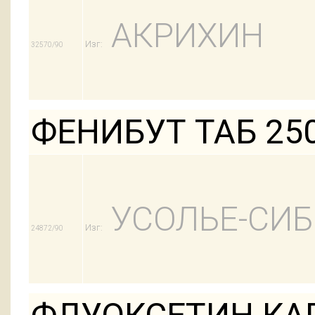
АКРИХИН
Изг:
32570/90
ФЕНИБУТ ТАБ 25
УСОЛЬЕ-СИ
Изг:
24872/90