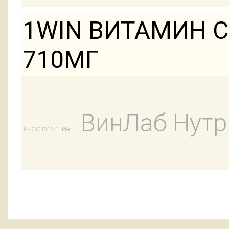
1WIN ВИТАМИН С
710МГ
ВинЛаб Нут
Изг:
1443131812/1