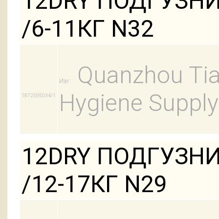
12DRY ПОДГУЗН
/6-11КГ N32
Quanzhou Tian
Изг:
Hygiene Supply
1872595034/1
12DRY ПОДГУЗНИ
/12-17КГ N29