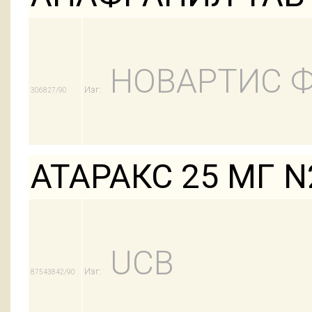
НОВАРТИС 
Изг:
306827/90
АТАРАКС 25 МГ N
UCB
Изг:
87543842/90