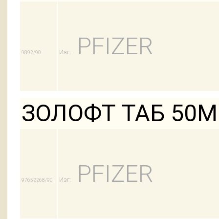
PFIZER
Изг:
9892/90
ЗОЛОФТ ТАБ 50М
PFIZER
Изг:
97652268/90