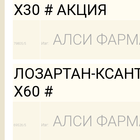
Х30 # АКЦИЯ
АЛСИ ФАРМ
Изг:
79805/5
ЛОЗАРТАН-КСАНТ
Х60 #
АЛСИ ФАРМ
Изг:
69526/5