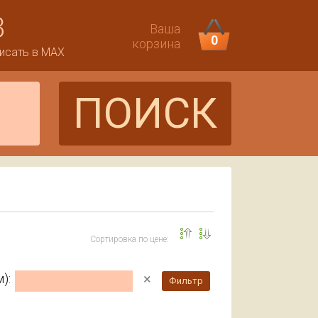
3
Ваша
0
корзина
исать в MAX
ПОИСК
Сортировка по цене:
×
):
Фильтр