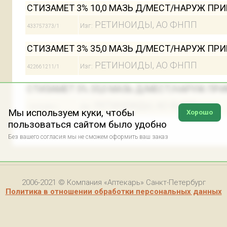
СТИЗАМЕТ 3% 10,0 МАЗЬ Д/МЕСТ/НАРУЖ ПР
РЕТИНОИДЫ, АО ФНПП
Изг:
433757373/1
СТИЗАМЕТ 3% 35,0 МАЗЬ Д/МЕСТ/НАРУЖ ПР
РЕТИНОИДЫ, АО ФНПП
Изг:
422661211/1
СТИЗАМЕТ 3% 35,0 МАЗЬ Д/МЕСТ/НАРУЖ ПРИМ 
РЕТИНОИДЫ, АО ФНПП
Изг:
718782885/1
Мы используем куки, чтобы
Хорошо
пользоваться сайтом было удобно
Без вашего согласия мы не сможем оформить ваш заказ
2006-2021 © Компания «Аптекарь» Санкт-Петербург
Политика в отношении обработки персональных данных