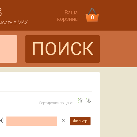
3
Ваша
0
корзина
исать в MAX
ПОИСК
Сортировка по цене:
×
):
Фильтр