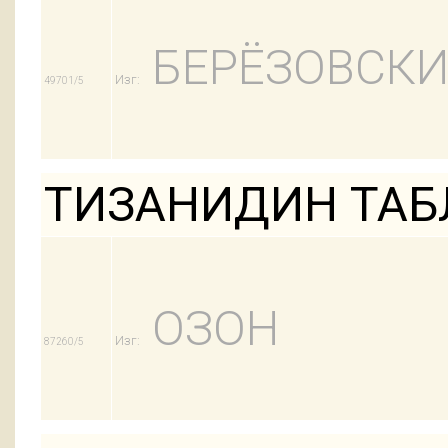
БЕРЁЗОВСКИ
Изг:
49701/5
ТИЗАНИДИН ТАБЛ
ОЗОН
Изг:
87260/5