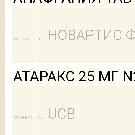
НОВАРТИС 
Изг:
306827/90
АТАРАКС 25 МГ N
UCB
Изг:
87543842/90