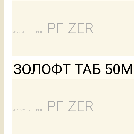
PFIZER
Изг:
9892/90
ЗОЛОФТ ТАБ 50М
PFIZER
Изг:
97652268/90