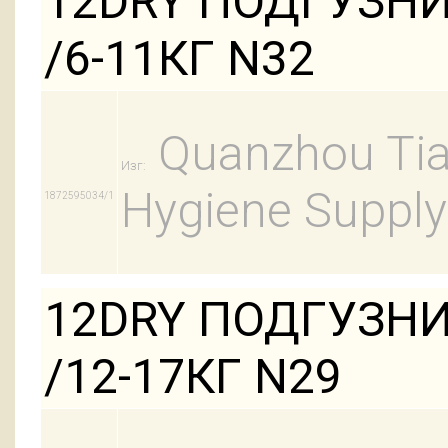
12DRY ПОДГУЗН
/6-11КГ N32
Quanzhou Tian
Изг:
Hygiene Supply
1872595034/1
12DRY ПОДГУЗНИ
/12-17КГ N29