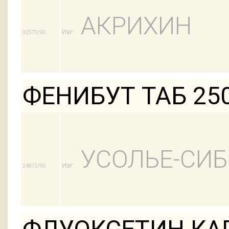
АКРИХИН
Изг:
32570/90
ФЕНИБУТ ТАБ 25
УСОЛЬЕ-СИ
Изг:
24872/90