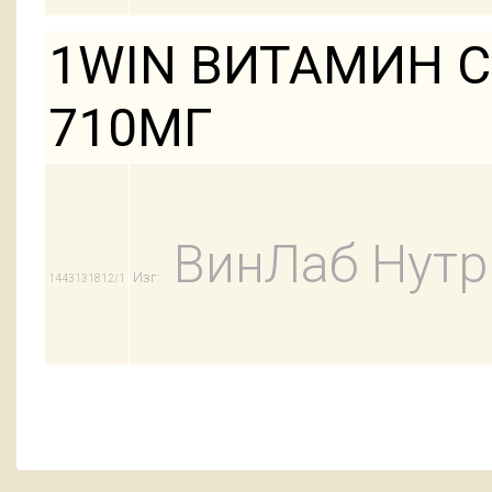
1WIN ВИТАМИН С
710МГ
ВинЛаб Нут
Изг:
1443131812/1