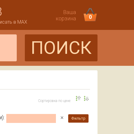
3
Ваша
0
корзина
исать в MAX
ПОИСК
Сортировка по цене:
×
):
Фильтр