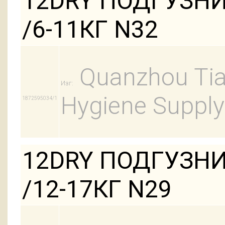
12DRY ПОДГУЗН
/6-11КГ N32
Quanzhou Tian
Изг:
Hygiene Supply
1872595034/1
12DRY ПОДГУЗНИ
/12-17КГ N29