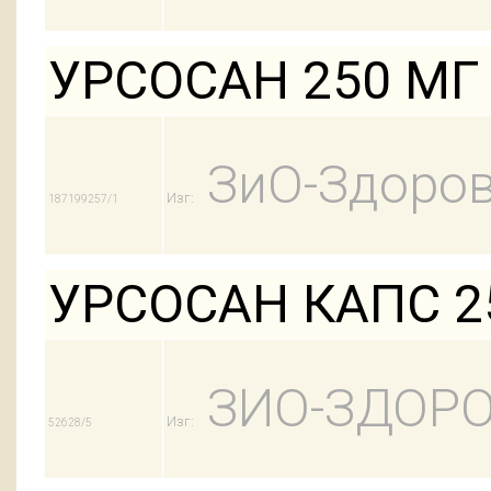
УРСОСАН 250 МГ
ЗиО-Здоров
Изг:
187199257/1
УРСОСАН КАПС 25
ЗИО-ЗДОРО
Изг:
52628/5