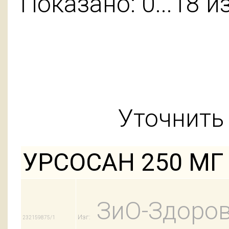
Показано: 0...18 и
Уточнить 
УРСОСАН 250 МГ
ЗиО-Здоров
Изг:
232159875/1