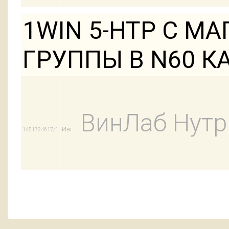
1WIN 5-HTP С М
ГРУППЫ В N60 К
ВинЛаб Нут
Изг:
1451724617/1