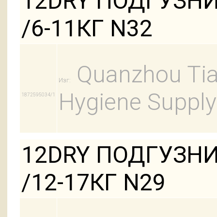
12DRY ПОДГУЗН
/6-11КГ N32
Quanzhou Tian
Изг:
Hygiene Supply
1872595034/1
12DRY ПОДГУЗНИ
/12-17КГ N29