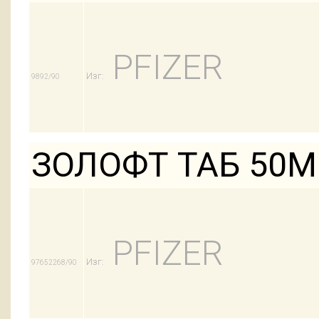
PFIZER
Изг:
9892/90
ЗОЛОФТ ТАБ 50М
PFIZER
Изг:
97652268/90