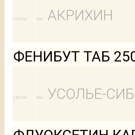
АКРИХИН
Изг:
32570/90
ФЕНИБУТ ТАБ 25
УСОЛЬЕ-СИ
Изг:
24872/90