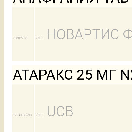
НОВАРТИС 
Изг:
306827/90
АТАРАКС 25 МГ N
UCB
Изг:
87543842/90