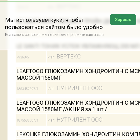
ВЕРТЕКС
Изг:
79062/5
Мы используем куки, чтобы
Хорошо
LE SANTI МУСС УВЛАЖ С ТРОЙН ДЕЙСТВ 200 
пользоваться сайтом было удобно
ВЕРТЕКС
Изг:
66354/5
Без вашего согласия мы не сможем оформить ваш заказ
LE SANTI ТОНИК УСПОК УВЛАЖНЯЮЩ 200 МЛ
ВЕРТЕКС
Изг:
79268/5
LEAFTOGO ГЛЮКОЗАМИН ХОНДРОИТИН С МСМ
МАССОЙ 1580МГ
НУТРИЛЕНТ ООО
Изг:
1853457697/1
LEAFTOGO ГЛЮКОЗАМИН ХОНДРОИТИН С МСМ
МАССОЙ 1580МГ /АКЦИЯ за 1 шт./
НУТРИЛЕНТ ООО
Изг:
1875589604/1
LEKOLIKE ГЛЮКОЗАМИН ХОНДРОИТИН КОМПЛ