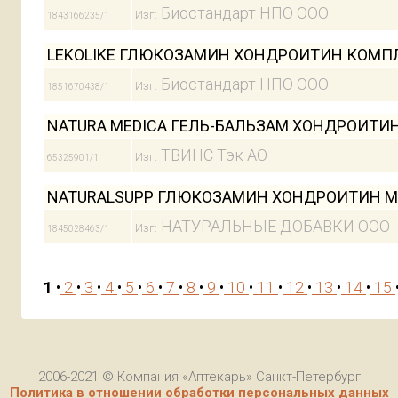
Биостандарт НПО ООО
Изг:
1843166235/1
LEKOLIKE ГЛЮКОЗАМИН ХОНДРОИТИН КОМПЛ
Биостандарт НПО ООО
Изг:
1851670438/1
NATURA MEDICA ГЕЛЬ-БАЛЬЗАМ ХОНДРОИТИ
ТВИНС Тэк АО
Изг:
65325901/1
NATURALSUPP ГЛЮКОЗАМИН ХОНДРОИТИН М
НАТУРАЛЬНЫЕ ДОБАВКИ ООО
Изг:
1845028463/1
1
•
2
•
3
•
4
•
5
•
6
•
7
•
8
•
9
•
10
•
11
•
12
•
13
•
14
•
15
2006-2021 © Компания «Аптекарь» Санкт-Петербург
Политика в отношении обработки персональных данных