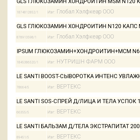
GLS ГЛЮКОЗАМИН ХОНДРОИТИН MSM N120 К
Глобал Хэлфкеар ООО
Изг:
1874812852/1
GLS ГЛЮКОЗАМИН ХОНДРОИТИН N120 КАПС 
Глобал Хэлфкеар ООО
Изг:
878913598/1
IPSUM ГЛЮКОЗАМИН+ХОНДРОИТИН+МСМ N60
НУТРИШН ФАРМ ООО
Изг:
1845386520/1
LE SANTI BOOST-СЫВОРОТКА ИНТЕНС УВЛАЖН
ВЕРТЕКС
Изг:
78664/5
LE SANTI SOS-СПРЕЙ Д/ЛИЦА И ТЕЛА УСПОК 1
ВЕРТЕКС
Изг:
66355/5
LE SANTI БАЛЬЗАМ Д/ТЕЛА ЭКСТРАПИТАТ 200
ВЕРТЕКС
Изг:
89451/5