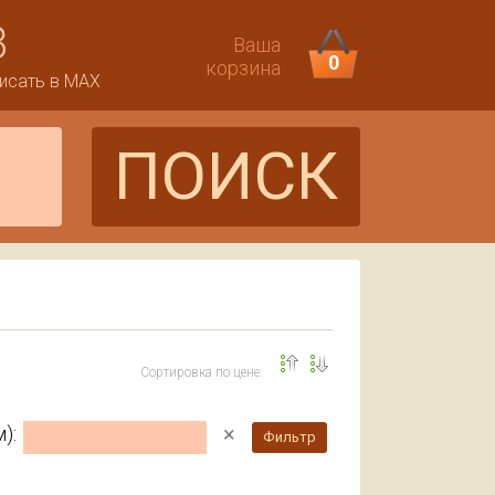
3
Ваша
0
корзина
исать в MAX
ПОИСК
Сортировка по цене:
×
):
Фильтр