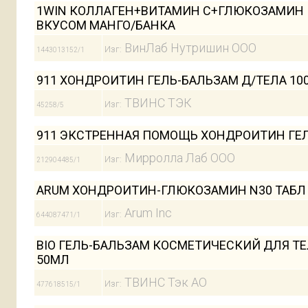
1WIN КОЛЛАГЕН+ВИТАМИН С+ГЛЮКОЗАМИН И
ВКУСОМ МАНГО/БАНКА
ВинЛаб Нутришин ООО
Изг:
1443013152/1
911 ХОНДРОИТИН ГЕЛЬ-БАЛЬЗАМ Д/ТЕЛА 100
ТВИНС ТЭК
Изг:
45258/5
911 ЭКСТРЕННАЯ ПОМОЩЬ ХОНДРОИТИН ГЕЛ
Мирролла Лаб ООО
Изг:
212904485/1
ARUM ХОНДРОИТИН-ГЛЮКОЗАМИН N30 ТАБЛ
Arum Inc
Изг:
644087471/1
BIO ГЕЛЬ-БАЛЬЗАМ КОСМЕТИЧЕСКИЙ ДЛЯ Т
50МЛ
ТВИНС Тэк АО
Изг:
477618515/1