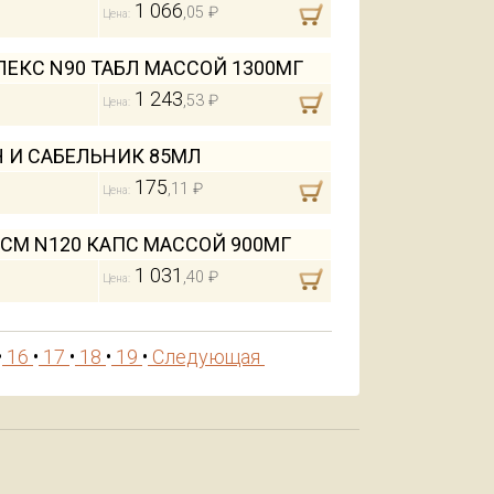
1 066
,05 ₽
Цена:
ЕКС N90 ТАБЛ МАССОЙ 1300МГ
1 243
,53 ₽
Цена:
Н И САБЕЛЬНИК 85МЛ
175
,11 ₽
Цена:
СМ N120 КАПС МАССОЙ 900МГ
1 031
,40 ₽
Цена:
•
16
•
17
•
18
•
19
•
Следующая