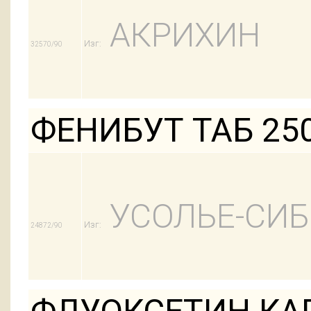
АКРИХИН
Изг:
32570/90
ФЕНИБУТ ТАБ 25
УСОЛЬЕ-СИ
Изг:
24872/90