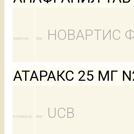
НОВАРТИС 
Изг:
306827/90
АТАРАКС 25 МГ N
UCB
Изг:
87543842/90