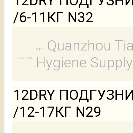
12DRY ПОДГУЗН
/6-11КГ N32
Quanzhou Tian
Изг:
Hygiene Supply
1872595034/1
12DRY ПОДГУЗНИ
/12-17КГ N29