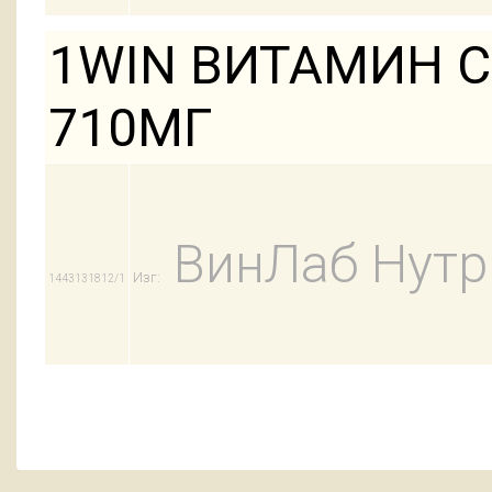
1WIN ВИТАМИН С
710МГ
ВинЛаб Нут
Изг:
1443131812/1