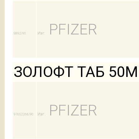
PFIZER
Изг:
9892/90
ЗОЛОФТ ТАБ 50М
PFIZER
Изг:
97652268/90