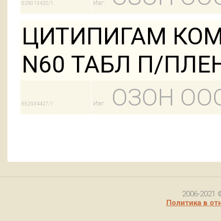
Изг:
629013420/1
ЦИТИПИГАМ КОМП
N60 ТАБЛ П/ПЛ
ОЗОН ОО
Изг:
652934427/1
2006-2021 
Политика в от