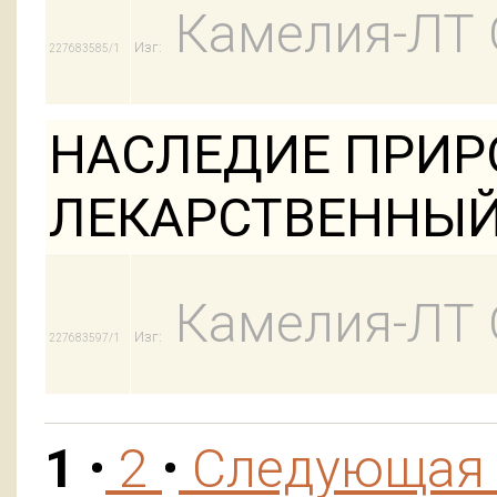
Камелия-ЛТ
Изг:
227683585/1
НАСЛЕДИЕ ПРИ
ЛЕКАРСТВЕННЫЙ 
Камелия-ЛТ
Изг:
227683597/1
1
•
2
•
Следующа