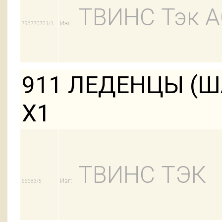
ТВИНС Тэк 
Изг:
796770701/1
911 ЛЕДЕНЦЫ (Ш
Х1
ТВИНС ТЭК
Изг:
66683/5