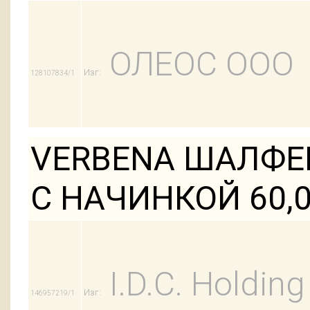
ОЛЕОС ООО
Изг:
128107834/1
VERBENA ШАЛФЕ
С НАЧИНКОЙ 60,
I.D.C. Holding 
Изг:
146957219/1