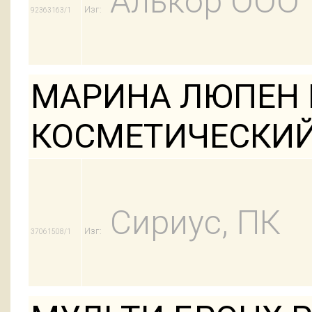
Алькор ООО
Изг:
92363163/1
МАРИНА ЛЮПЕН
КОСМЕТИЧЕСКИЙ
Сириус, ПК
Изг:
37061508/1