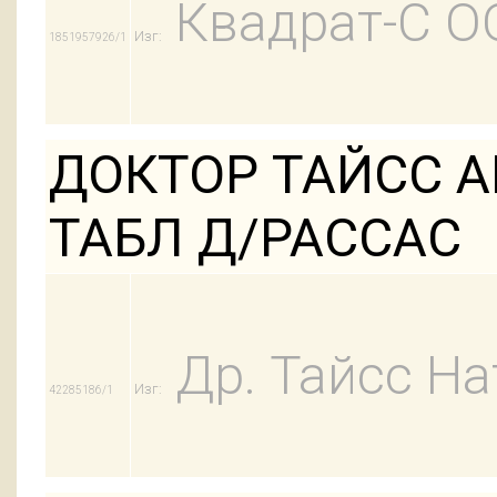
Квадрат-С О
Изг:
1851957926/1
ДОКТОР ТАЙСС А
ТАБЛ Д/РАССАС
Др. Тайсс На
Изг:
42285186/1