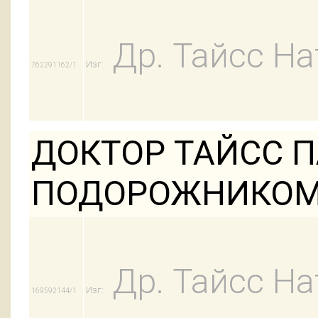
Др. Тайсс На
Изг:
762291162/1
ДОКТОР ТАЙСС 
ПОДОРОЖНИКОМ
Др. Тайсс На
Изг:
169592144/1