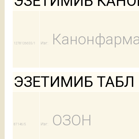
ЭЗЕТИМИБ КАНОН
Канонфарма
Изг:
1278126655/1
ЭЗЕТИМИБ ТАБЛ 1
ОЗОН
Изг:
87146/5