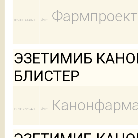
Фармпроект
Изг:
1853334140/1
ЭЗЕТИМИБ КАНОН
БЛИСТЕР
Канонфарма
Изг:
1278126654/1