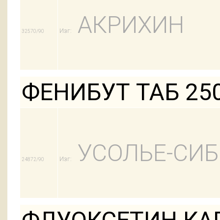
АКРИХИН
Изг:
32570/90
ФЕНИБУТ ТАБ 25
УСОЛЬЕ-СИ
Изг:
24872/90