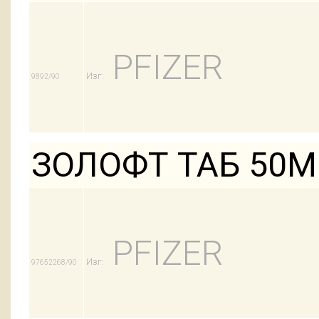
PFIZER
Изг:
9892/90
ЗОЛОФТ ТАБ 50М
PFIZER
Изг:
97652268/90