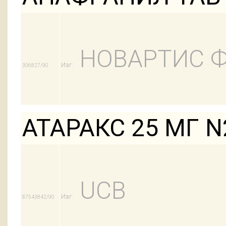
НОВАРТИС 
Изг:
306827/90
АТАРАКС 25 МГ N
UCB
Изг:
87543842/90