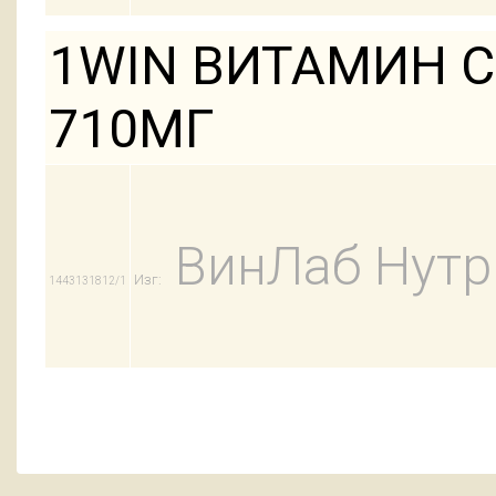
1WIN ВИТАМИН С
710МГ
ВинЛаб Нут
Изг:
1443131812/1