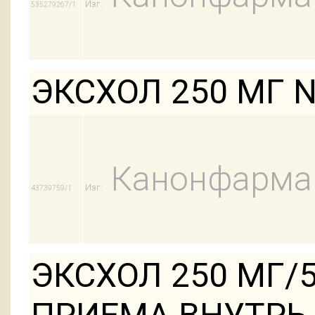
Изг:
535279267/1
ЭКСХОЛ 250 МГ 
Канонфарма
Изг:
43739759/1
ЭКСХОЛ 250 МГ/