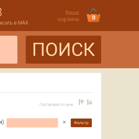
3
Ваша
0
корзина
исать в MAX
ПОИСК
Сортировка по цене:
×
):
Фильтр