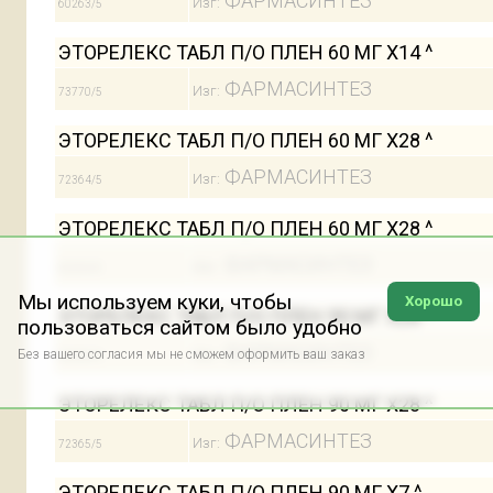
ФАРМАСИНТЕЗ
Изг:
60263/5
ЭТОРЕЛЕКС ТАБЛ П/О ПЛЕН 60 МГ Х14 ^
ФАРМАСИНТЕЗ
Изг:
73770/5
ЭТОРЕЛЕКС ТАБЛ П/О ПЛЕН 60 МГ Х28 ^
ФАРМАСИНТЕЗ
Изг:
72364/5
ЭТОРЕЛЕКС ТАБЛ П/О ПЛЕН 60 МГ Х28 ^
ФАРМАСИНТЕЗ
Изг:
60264/5
Мы используем куки, чтобы
Хорошо
ЭТОРЕЛЕКС ТАБЛ П/О ПЛЕН 90 МГ Х28 ^
пользоваться сайтом было удобно
ФАРМАСИНТЕЗ
Без вашего согласия мы не сможем оформить ваш заказ
Изг:
60266/5
ЭТОРЕЛЕКС ТАБЛ П/О ПЛЕН 90 МГ Х28 ^
ФАРМАСИНТЕЗ
Изг:
72365/5
ЭТОРЕЛЕКС ТАБЛ П/О ПЛЕН 90 МГ Х7 ^