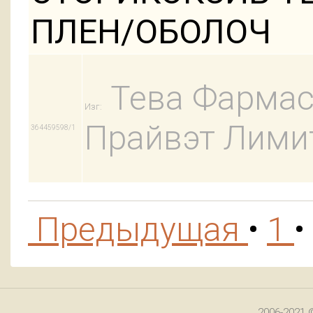
ПЛЕН/ОБОЛОЧ
Тева Фармас
Изг:
Прайвэт Лими
364459598/1
Предыдущая
•
1
•
2006-2021 