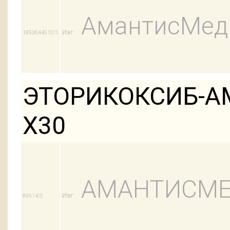
АмантисМед
Изг:
1853644510/1
ЭТОРИКОКСИБ-АМ
Х30
АМАНТИСМ
Изг:
89514/5